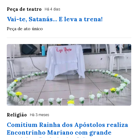
Peça de teatro
Há 4 dias
Vai-te, Satanás... E leva a trena!
Peça de ato único
Religião
Há 3 meses
Comitium Rainha dos Apóstolos realiza
Encontrinho Mariano com grande