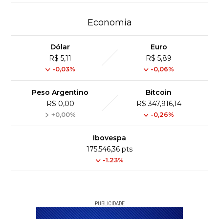
Economia
Dólar
Euro
R$ 5,11
R$ 5,89
-0,03%
-0,06%
Peso Argentino
Bitcoin
R$ 0,00
R$ 347,916,14
+0,00%
-0,26%
Ibovespa
175,546,36 pts
-1.23%
PUBLICIDADE