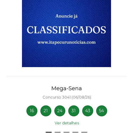
Mega-Sena
Concurso 3041 (06/08/26)
16
21
24
31
43
54
Ver detalhes