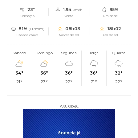
23°
1.94
95%
km/h
Sensação
Vento
Umidade
81%
06h03
18h02
(1.17mm)
Chance chuva
Nascer do sol
Pôr do sol
Sábado
Domingo
Segunda
Terça
Quarta
34°
36°
36°
36°
32°
21°
23°
22°
21°
22°
PUBLICIDADE