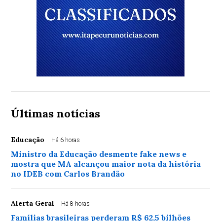
Últimas notícias
Educação
Há 6 horas
Ministro da Educação desmente fake news e
mostra que MA alcançou maior nota da história
no IDEB com Carlos Brandão
Alerta Geral
Há 8 horas
Famílias brasileiras perderam R$ 62,5 bilhões