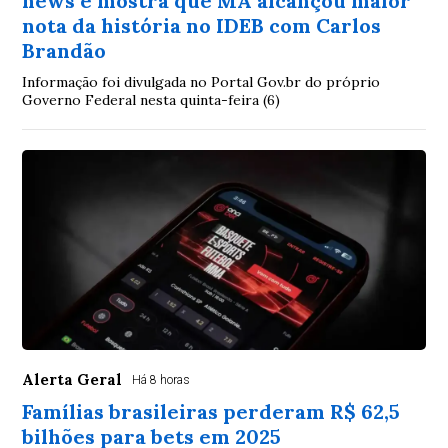
news e mostra que MA alcançou maior
nota da história no IDEB com Carlos
Brandão
Informação foi divulgada no Portal Gov.br do próprio
Governo Federal nesta quinta-feira (6)
Alerta Geral
Há 8 horas
Famílias brasileiras perderam R$ 62,5
bilhões para bets em 2025