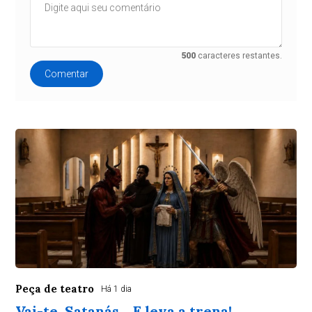
500
caracteres restantes.
Comentar
Peça de teatro
Há 1 dia
Vai-te, Satanás... E leva a trena!