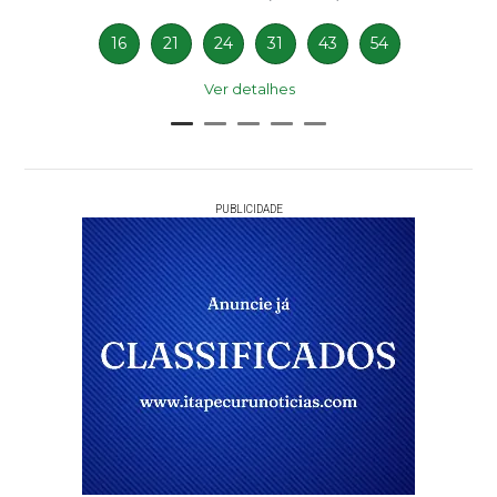
16
21
24
31
43
54
Ver detalhes
PUBLICIDADE