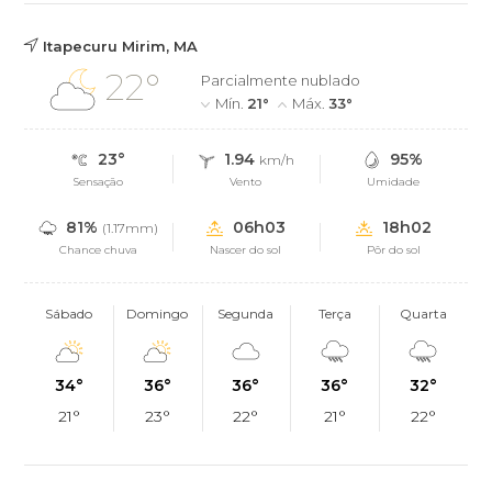
Itapecuru Mirim, MA
22°
Parcialmente nublado
Mín.
21°
Máx.
33°
23°
1.94
95%
km/h
Sensação
Vento
Umidade
81%
06h03
18h02
(1.17mm)
Chance chuva
Nascer do sol
Pôr do sol
Sábado
Domingo
Segunda
Terça
Quarta
34°
36°
36°
36°
32°
21°
23°
22°
21°
22°