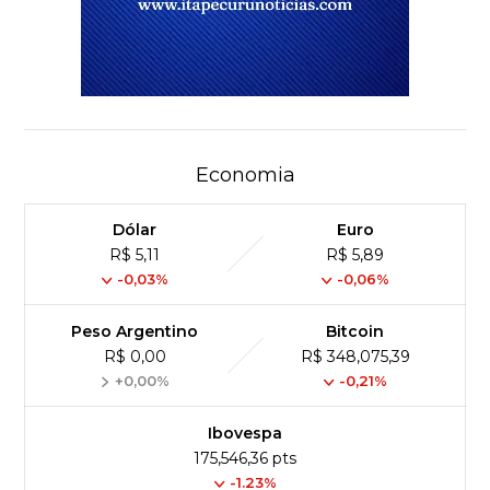
Economia
Dólar
Euro
R$ 5,11
R$ 5,89
-0,03%
-0,06%
Peso Argentino
Bitcoin
R$ 0,00
R$ 348,075,39
+0,00%
-0,21%
Ibovespa
175,546,36 pts
-1.23%