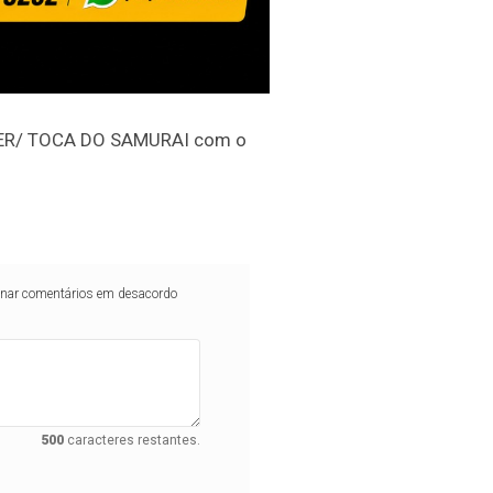
GHTER/ TOCA DO SAMURAI com o
iminar comentários em desacordo
500
caracteres restantes.