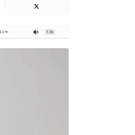
mpeonato de jiu-jítsu do mundo em Dubai
1.0x