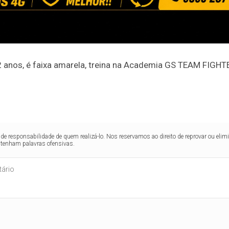
,12 anos, é faixa amarela, treina na Academia GS TEAM FI
de responsabilidade de quem realizá-lo. Nos reservamos ao direito de reprovar ou el
ntenham palavras ofensivas.