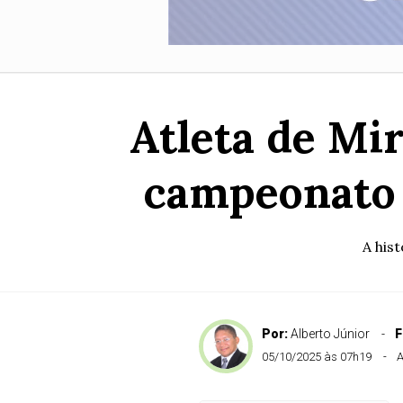
Atleta de Mi
campeonato 
A his
Por:
Alberto Júnior
F
05/10/2025 às 07h19
A