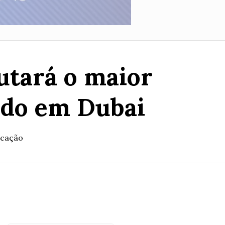
utará o maior
ndo em Dubai
icação