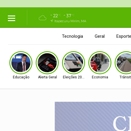
22
37
°C
°C
Itapecuru Mirim, MA
Tecnologia
Geral
Esport
Educação
Alerta Geral
Eleições 2026
Economia
Trânsi