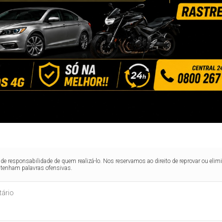
de responsabilidade de quem realizá-lo. Nos reservamos ao direito de reprovar ou el
ntenham palavras ofensivas.