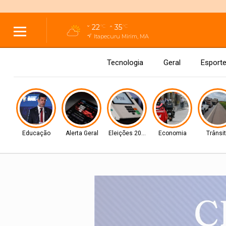
22
35
°C
°C
Itapecuru Mirim, MA
Tecnologia
Geral
Esport
Educação
Alerta Geral
Eleições 2026
Economia
Trânsi