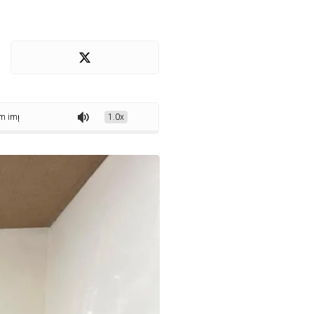
o do Programa Família Acolhedora em Itapecuru Mirim
1.0x