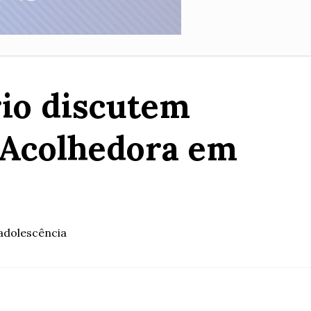
rio discutem
 Acolhedora em
 adolescência