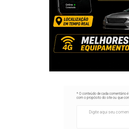
* O conteúdo de cada comentário é 
com o propósito do site ou que co