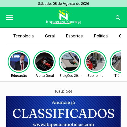
Sábado, 08 de Agosto de 2026
Tecnologia
Geral
Esportes
Política
Con
Educação
Alerta Geral
Eleições 2026
Economia
Trânsit
PUBLICIDADE