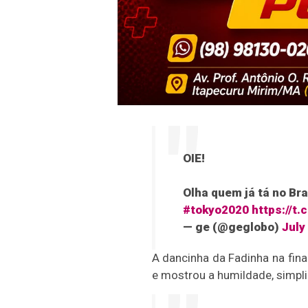
OIE!
Olha quem já tá no Br
#tokyo2020
https://t
— ge (@geglobo)
July
A dancinha da Fadinha na fin
e mostrou a humildade, simplic