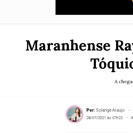
Maranhense Ray
Tóquio
A chega
Por:
Solange Araújo
28/07/2021 às 07h22
A