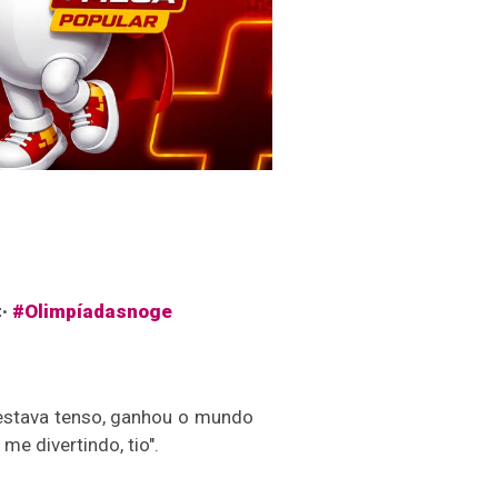
‡·
#Olimpíadasnoge
 estava tenso, ganhou o mundo
e divertindo, tio".