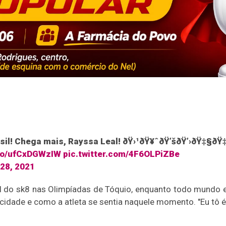
asil! Chega mais, Rayssa Leal! ðŸ›¹ðŸ¥ˆðŸ’šðŸ’›ðŸ‡§ðŸ
.co/ufCxDGWzIW
pic.twitter.com/4F6OLPiZBe
 28, 2021
al do sk8 nas Olimpíadas de Tóquio, enquanto todo mundo
idade e como a atleta se sentia naquele momento. "Eu tô é m