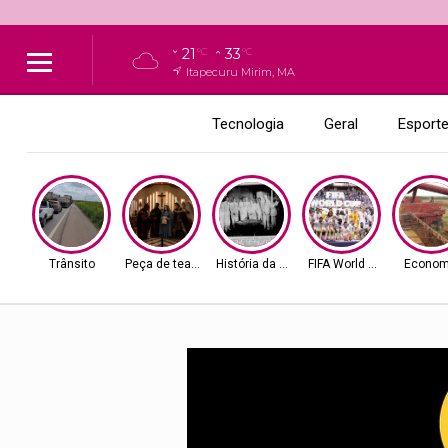
21
33
°C
°C
Itapecuru Mirim, MA
Tecnologia
Geral
Esport
Trânsito
Peça de teatro
História da Cidade
FIFA World Cup 2026
Econom