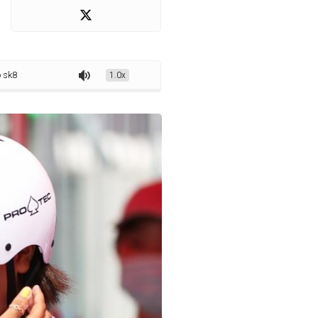
 já está de volta ao Brasil
1.0x