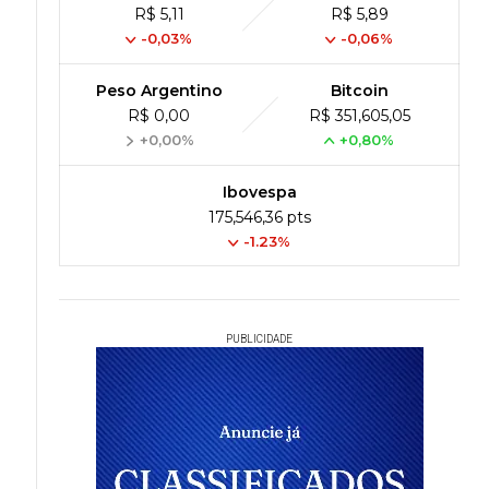
R$ 5,11
R$ 5,89
-0,03%
-0,06%
Peso Argentino
Bitcoin
R$ 0,00
R$ 351,605,05
+0,00%
+0,80%
Ibovespa
175,546,36 pts
-1.23%
PUBLICIDADE