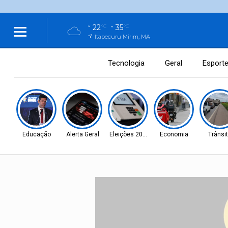
22
35
°C
°C
Itapecuru Mirim, MA
Tecnologia
Geral
Esport
Educação
Alerta Geral
Eleições 2026
Economia
Trânsi