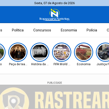
Sexta, 07 de Agosto de 2026
es
Política
Concursos
Economia
Polícia
C
to
Peça de teatro
História da Cidade
FIFA World Cup 2026
Economia
Justiça 
PUBLICIDADE