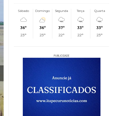
Sábado
Domingo
Segunda
Terça
Quarta
36°
36°
37°
33°
33°
23°
23°
22°
22°
23°
PUBLICIDADE