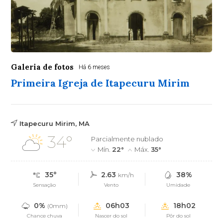
Galeria de fotos
Há 6 meses
Primeira Igreja de Itapecuru Mirim
Itapecuru Mirim, MA
34°
Parcialmente nublado
Mín.
22°
Máx.
35°
35°
2.63
38%
km/h
Sensação
Vento
Umidade
0%
06h03
18h02
(0mm)
Chance chuva
Nascer do sol
Pôr do sol