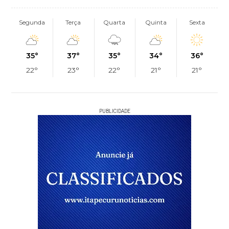
Segunda
Terça
Quarta
Quinta
Sexta
35°
37°
35°
34°
36°
22°
23°
22°
21°
21°
PUBLICIDADE