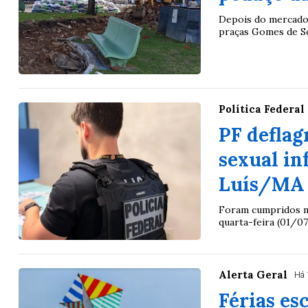
Depois do mercado 
praças Gomes de So
Política Federal
PF deflag
sexual in
Luís/MA
Foram cumpridos ma
quarta-feira (01/07
Alerta Geral
Há 
Férias es