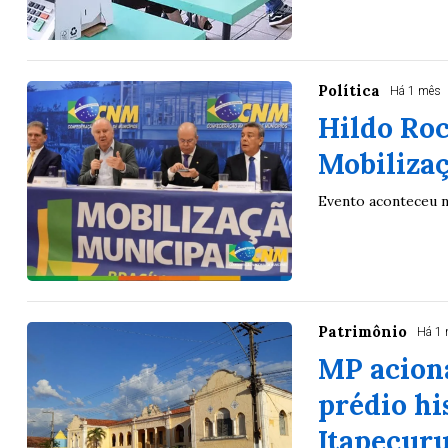
Política
Há 1 mês
Hildo Roc
Mobilizaç
Evento aconteceu n
Patrimônio
Há 1
MP acion
prédio hi
Itapecur