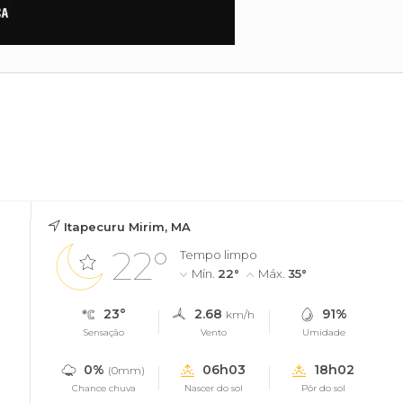
Itapecuru Mirim, MA
22°
Tempo limpo
Mín.
22°
Máx.
35°
23°
2.68
91%
km/h
Sensação
Vento
Umidade
0%
06h03
18h02
(0mm)
Chance chuva
Nascer do sol
Pôr do sol