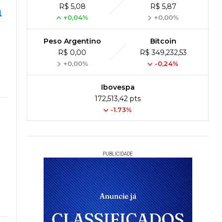
R$ 5,08
R$ 5,87
m
+0,04%
+0,00%
Peso Argentino
Bitcoin
R$ 0,00
R$ 349,232,53
+0,00%
-0,24%
Ibovespa
172,513,42 pts
-1.73%
PUBLICIDADE