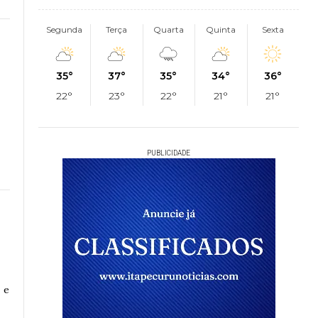
Segunda
Terça
Quarta
Quinta
Sexta
35°
37°
35°
34°
36°
22°
23°
22°
21°
21°
PUBLICIDADE
 e