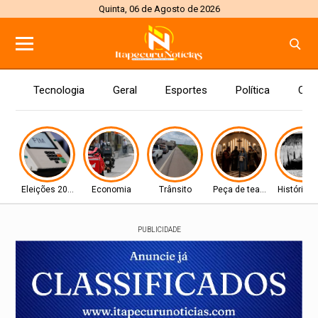
Quinta, 06 de Agosto de 2026
Tecnologia
Geral
Esportes
Política
Con
Eleições 2026
Economia
Trânsito
Peça de teatro
História 
PUBLICIDADE