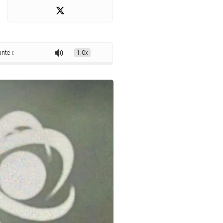
cia Militar do Maranhão
1.0x