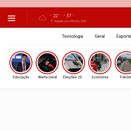
22
37
°C
°C
Itapecuru Mirim, MA
Tecnologia
Geral
Esport
Educação
Alerta Geral
Eleições 2026
Economia
Trânsi