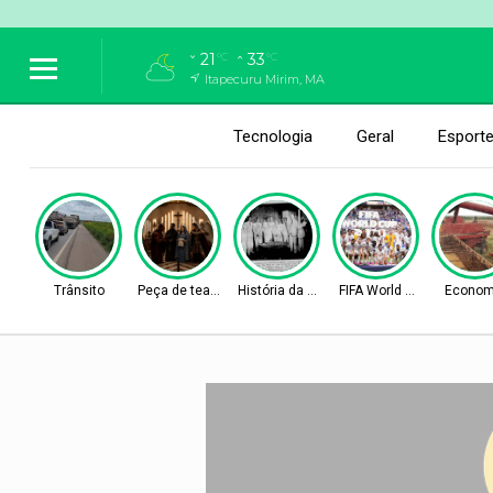
21
33
°C
°C
Itapecuru Mirim, MA
Tecnologia
Geral
Esport
Trânsito
Peça de teatro
História da Cidade
FIFA World Cup 2026
Econom