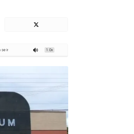
uitamente no mestrado Desenvolvimento e Meio Ambiente até domingo (18)
1.0x