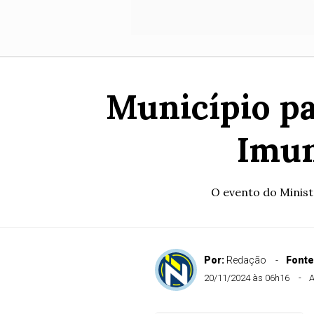
Município pa
Imun
O evento do Minist
Por:
Redação
Fonte
20/11/2024 às 06h16
A