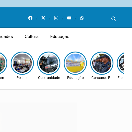
idades
Cultura
Educação
 Amador
Política
Oportunidade
Educação
Concurso Público
Eleições