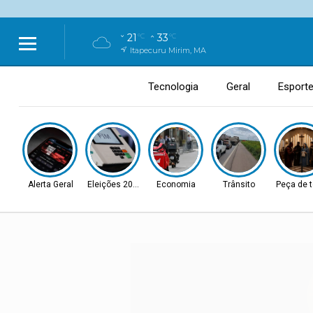
21
33
°C
°C
Itapecuru Mirim, MA
Tecnologia
Geral
Esport
Alerta Geral
Eleições 2026
Economia
Trânsito
Peça de t