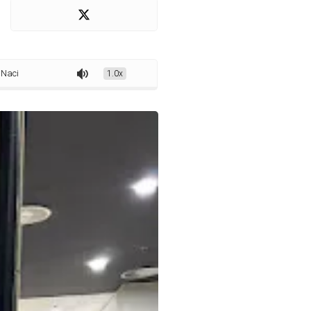
 ImunizaSUS em Brasília - DF
1.0x