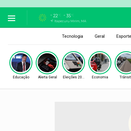
22
35
°C
°C
Itapecuru Mirim, MA
Tecnologia
Geral
Esport
Educação
Alerta Geral
Eleições 2026
Economia
Trânsi