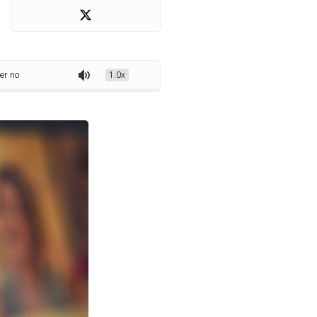
rtir de hoje (28)
1.0x