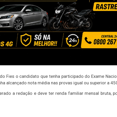
 do Fies o candidato que tenha participado do Exame Nacio
enha alcançado nota média nas provas igual ou superior a 45
rado a redação e deve ter renda familiar mensal bruta, po