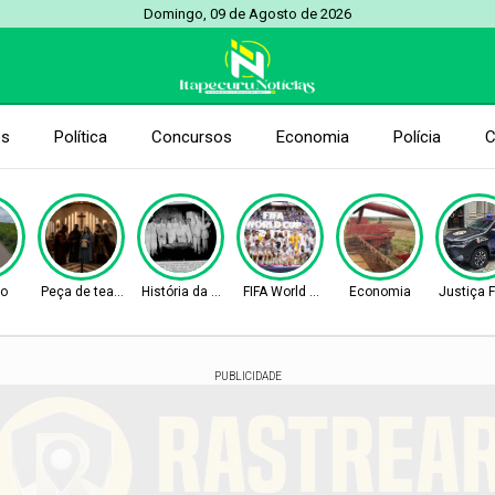
Domingo, 09 de Agosto de 2026
es
Política
Concursos
Economia
Polícia
C
to
Peça de teatro
História da Cidade
FIFA World Cup 2026
Economia
Justiça 
PUBLICIDADE