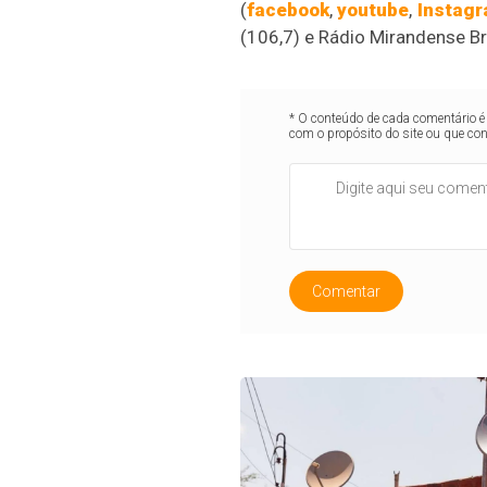
(
facebook
,
youtube
,
Instag
(106,7) e Rádio Mirandense Br
* O conteúdo de cada comentário é 
com o propósito do site ou que co
Comentar