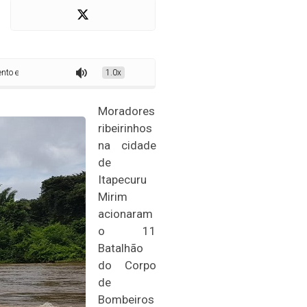
pemas é localizado em Itapecuru
1.0x
Moradores
ribeirinhos
na cidade
de
Itapecuru
Mirim
acionaram
o 11
Batalhão
do Corpo
de
Bombeiros