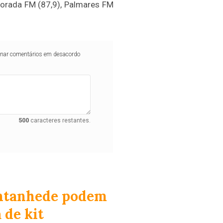
lvorada FM (87,9), Palmares FM
iminar comentários em desacordo
500
caracteres restantes.
antanhede podem
 de kit