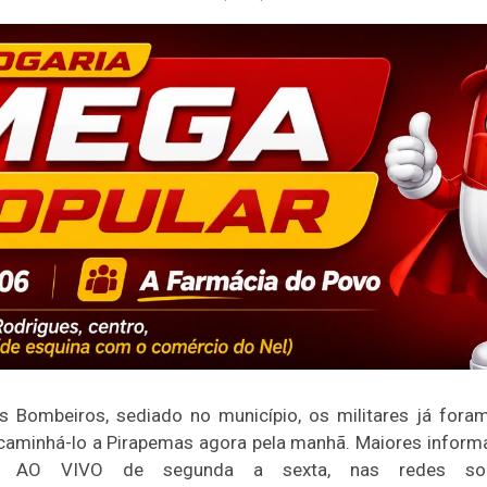
 Bombeiros, sediado no município, os militares já for
caminhá-lo a Pirapemas agora pela manhã. Maiores infor
O VIVO de segunda a sexta, nas redes socia