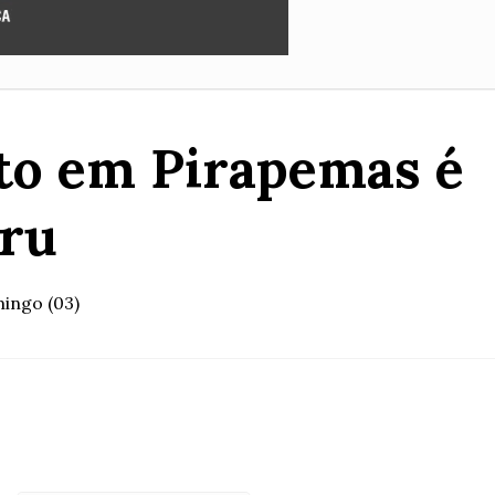
to em Pirapemas é
uru
ingo (03)