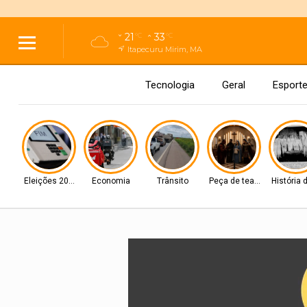
21
33
°C
°C
Itapecuru Mirim, MA
Tecnologia
Geral
Esport
Eleições 2026
Economia
Trânsito
Peça de teatro
História 