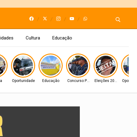
idades
Cultura
Educação
ca
Oportunidade
Educação
Concurso Público
Eleições 2026
Oportun