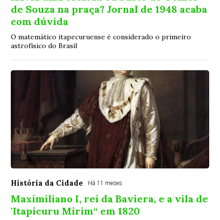
de Souza na praça? Jornal de 1948 acaba
com dúvida
O matemático itapecuruense é considerado o primeiro
astrofísico do Brasil
História da Cidade
Há 11 meses
Maximiliano I, rei da Baviera, e a vila de
'Itapicuru Mirim“ em 1820