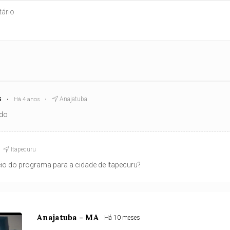
s
Anajatuba
Há 4 anos
ado
Itapecuru
eio do programa para a cidade de Itapecuru?
Anajatuba - MA
Há 10 meses