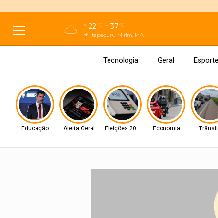
22
37
°C
°C
Itapecuru Mirim, MA
Tecnologia
Geral
Esport
Educação
Alerta Geral
Eleições 2026
Economia
Trânsi