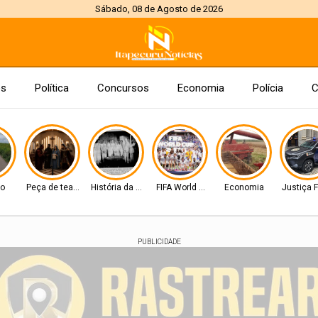
Sábado, 08 de Agosto de 2026
es
Política
Concursos
Economia
Polícia
C
to
Peça de teatro
História da Cidade
FIFA World Cup 2026
Economia
Justiça 
PUBLICIDADE