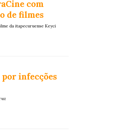
raCine com
o de filmes
ilme da itapecuruense Keyci
 por infecções
ruz