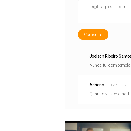
Comentar
Joelson Ribeiro Santo
Nunca fui com templ
Adriana
Há 5 anos
Quando vai ser o sort